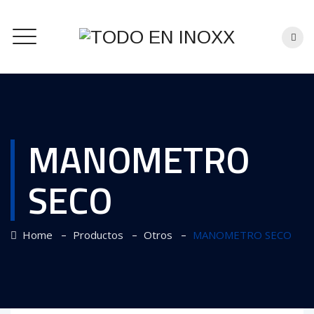
MANOMETRO
SECO
–
–
–
Home
Productos
Otros
MANOMETRO SECO