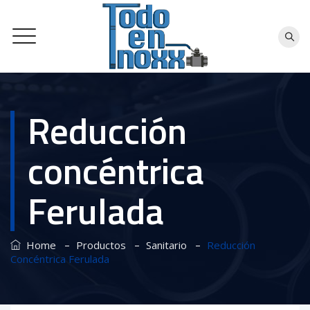
Reducción
concéntrica
Ferulada
–
–
–
Home
Productos
Sanitario
Reducción
Concéntrica Ferulada