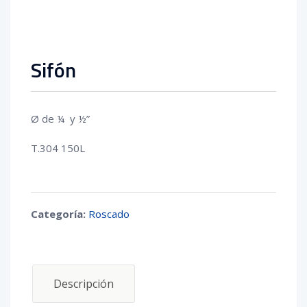
Sifón
Ø de ¼ y ½”
T.304 150L
Categoría:
Roscado
Descripción