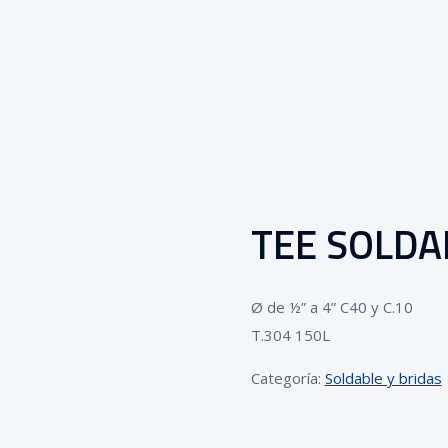
TEE SOLDA
Ø de ½” a 4” C40 y C.10
T.304 150L
Categoría:
Soldable y bridas