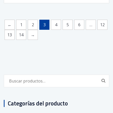
←
1
2
3
4
5
6
…
12
13
14
→
Buscar
por:
Categorías del producto