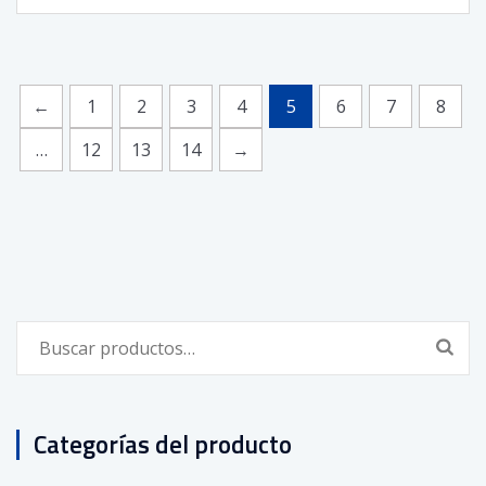
←
1
2
3
4
5
6
7
8
…
12
13
14
→
Buscar
por:
Categorías del producto