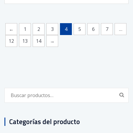
←
1
2
3
4
5
6
7
…
12
13
14
→
Buscar
por:
Categorías del producto