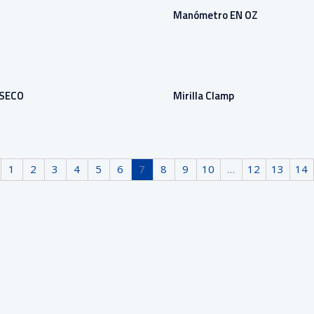
Manómetro EN OZ
SECO
Mirilla Clamp
1
2
3
4
5
6
7
8
9
10
…
12
13
14