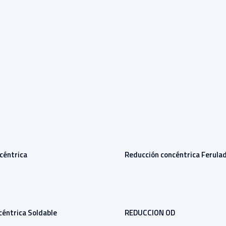
céntrica
Reducción concéntrica Ferula
céntrica Soldable
REDUCCION OD