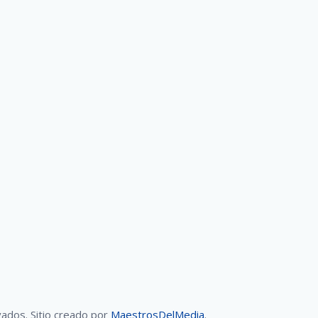
ados. Sitio creado por
MaestrosDelMedia
.